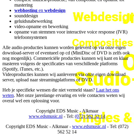
mastering
webhosting
en
webdesign
Webdesign
J
sounddesign
geluidsnabewerking
video-opname en bewerking
opname van stemmen voor interactive voice response (IVR)
telefoonsystemen
Composities
Alle audio-producties kunnen worden geleverd op via onze eigen
O
download-server of eventueel op cd (MiniDisc of DVD is zelfs ook
nog mogenlijk). Commericiële producties kunnen wij kant en klaar
masteren volgens de specificaties van verschillende platforms
(Spotify, iTunes, etc.).
Studi
Videoproducties kunnen wij aanleveren via onze eigen download
server, upload naar streamingplatforms of DVD.
Heb je specifieke wensen die niet vermeld staan?
Laat het ons
weten
. Met onze jarenlange ervaring en vele contacten weten wij
overal wel een oplossing voor.
Copyright
EDS Music - Alkmaar
Jingles 
www.edsmusic.nl
- Tel:
(072) 562 52 14
Copyright
EDS Music - Alkmaar -
www.edsmusic.nl
- Tel: (072)
562 52 14