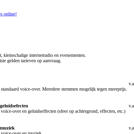
es online!
t, kleinschalige internetradio en evenementen.
visie gelden tarieven op aanvraag.
v.a
1 standaard voice-over. Meerdere stemmen mogelijk tegen meerprijs.
geluidsefecten
v.a
 voice-over en geluidseffecten (sfeer op achtergrond, effecten, etc.)
 muziek
v.a
1 voice-over en muziek