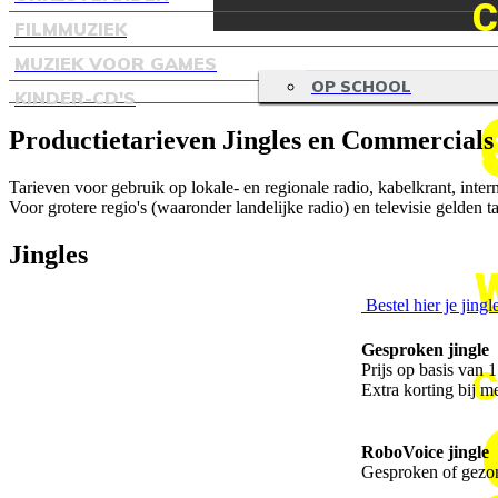
C
FILMMUZIEK
MUZIEK VOOR GAMES
OP SCHOOL
KINDER-CD'S
Productietarieven Jingles en Commercials
Tarieven voor gebruik op lokale- en regionale radio, kabelkrant, inte
Voor grotere regio's (waaronder landelijke radio) en televisie gelden 
Jingles
Bestel hier je jingl
Gesproken jingle
Prijs op basis van 
C
Extra korting bij me
RoboVoice jingle
Gesproken of gezon