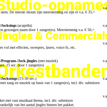
Studio-opname
v.a
1 stem. De meeste shouts zijn meerstemmig en zijn er v.a. € 35,=
-/Jocksings
(acapella)
v.a
 een gezongen naam door 1 zanger(es). Meerstemmig v.a. € 50,=
Jingles & Commercial
v.a
s vol met effecten, sweepers, lasers, voice-fx, etc.
/Program-/Jock-jingles
(met muziek)
v.a
Orkestbande
max. 15 sec. door 1 zanger(es)
-/Jocksongs
(15-30 sec.)
v.a
met zang en muziek op basis van 1 zanger(es), incl. div. submixen
v.a
ket met vast muzikaal thema, incl. div. submixen
hankelijk van het aantal jingles binnen het pakket.