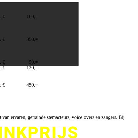
. €
160,=
. €
350,=
. €
50,=
. €
120,=
 - EDS Music
. €
450,=
ijpkema
van ervaren, getrainde stemacteurs, voice-overs en zangers. Bij
INKPRIJS