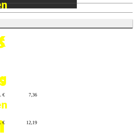
en
k
s
g
s
. €
7,36
en
n
. €
12,19