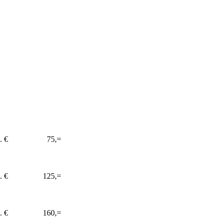
. €
75,=
. €
125,=
. €
160,=