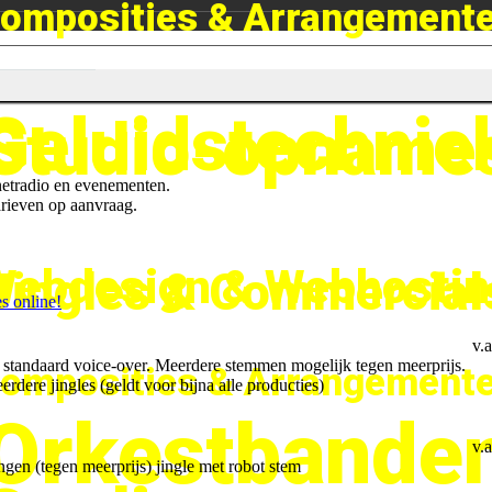
omposities & Arrangement
Geluidstechnie
Studio-opname
rnetradio en evenementen.
tarieven op aanvraag.
Webdesign & Webhostin
Jingles & Commercial
es online!
v.a
1 standaard voice-over. Meerdere stemmen mogelijk tegen meerprijs.
omposities & Arrangement
erdere jingles (geldt voor bijna alle producties)
Orkestbande
v.a
gen (tegen meerprijs) jingle met robot stem