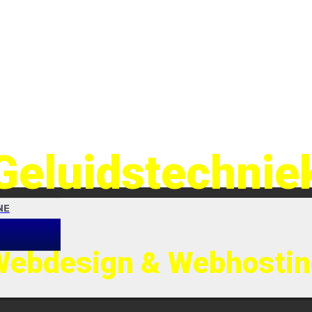
Geluidstechnie
NE
Webdesign & Webhostin