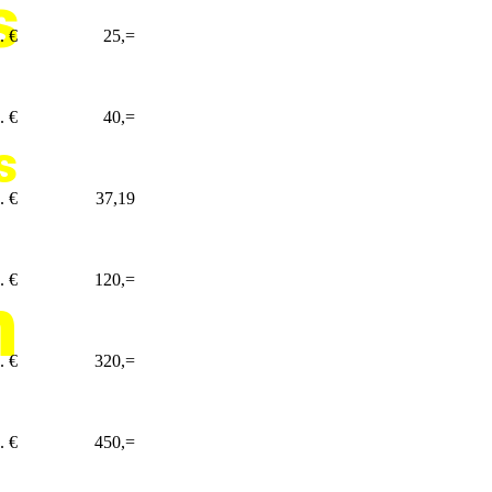
s
. €
25,=
. €
40,=
s
. €
37,19
. €
120,=
n
. €
320,=
. €
450,=