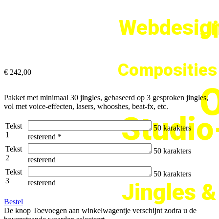
Webdesign
J
Composities
€ 242,00
O
Pakket met minimaal 30 jingles, gebaseerd op 3 gesproken jingles,
vol met voice-effecten, lasers, whooshes, beat-fx, etc.
Studi
Tekst
50
karakters
1
resterend
*
Tekst
50
karakters
2
resterend
Tekst
50
karakters
3
resterend
Jingles 
Bestel
De knop Toevoegen aan winkelwagentje verschijnt zodra u de