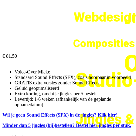
Webdesign
J
Composities
O
€ 81,50
Studi
Voice-Over Mieke
Standaard Sound Effects (SFX), zoals hoorbaar in voorbeeld
GRATIS extra versies zonder Sound Effects
Geluid geoptimaliseerd
Extra korting, omdat je jingles per 5 bestelt
Levertijd: 1-6 weken (afhankelijk van de geplande
opnamedatum)
Jingles 
Wil je geen Sound Effects (SFX) in de jingles? Klik hier!
Minder dan 5 jingles (bij)bestellen? Bestel hier jingles per stuk.