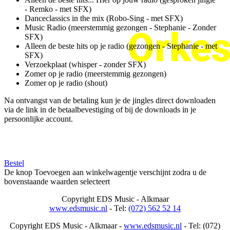
- Remko - met SFX)
Danceclassics in the mix (Robo-Sing - met SFX)
Music Radio (meerstemmig gezongen - Stephanie - Zonder
Orkes
SFX)
Alleen de beste hits op je radio (gezongen - Stephanie - met
SFX)
Verzoekplaat (whisper - zonder SFX)
Zomer op je radio (meerstemmig gezongen)
Zomer op je radio (shout)
Na ontvangst van de betaling kun je de jingles direct downloaden
via de link in de betaalbevestiging of bij de downloads in je
persoonlijke account.
Bestel
De knop Toevoegen aan winkelwagentje verschijnt zodra u de
bovenstaande waarden selecteert
Copyright
EDS Music - Alkmaar
www.edsmusic.nl
- Tel:
(072) 562 52 14
Copyright
EDS Music - Alkmaar -
www.edsmusic.nl
- Tel: (072)